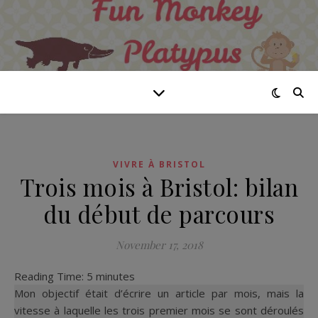
VIVRE À BRISTOL
Trois mois à Bristol: bilan
du début de parcours
November 17, 2018
Reading Time:
5
minutes
Mon objectif était d’écrire un article par mois, mais la
vitesse à laquelle les trois premier mois se sont déroulés