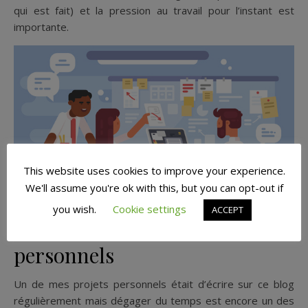
qui est fait) et la pression au travail pour l’instant est
importante.
This website uses cookies to improve your experience.
We'll assume you're ok with this, but you can opt-out if
you wish.
Cookie settings
ACCEPT
3. Me mettre à des projets
personnels
Un de mes projets personnels était d’écrire sur ce blog
régulièrement mais dégager du temps est encore un des