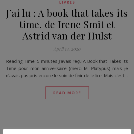
LIVRES
J’ai lu : A book that takes its
time, de Irene Smit et
Astrid van der Hulst
April 14, 2020
Reading Time: 5 minutes J’avais reçu A Book that Takes Its
Time pour mon anniversaire (merci M. Platypus) mais je
n’avais pas pris encore le soin de finir de le lire. Mais c’est…
READ MORE