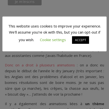
Des animations au
This website uses cookies to improve your experience.
bureau
We'll assume you're ok with this, but you can opt-out if
you wish.
Cookie settings
ACCEPT
Les animations du bureau sont laissées aux personnes du
bâtiment et c’est compris dans le prix de la location (et pas
aux assistantes comme j’avais l’habitude en France).
Donc on a droit à plusieurs animations
: on a donc eu
depuis le début de l’année le dry January (très important :
les Anglais ont des problèmes d’alcool et en Janvier, les
bonnes résolutions sont de boire moins. Je ne suis pas
sûre que ça marche), les crêpes, la chasse aux œufs, le
« biscuit day »… J’attends de voir la prochaine !
Il y a également des animations liées à
un thème