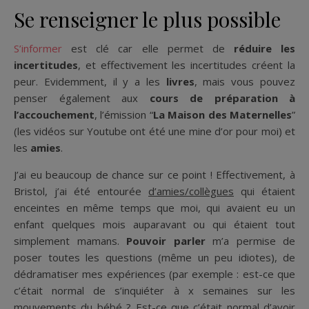
Se renseigner le plus possible
S’informer
est clé car elle permet de
réduire les
incertitudes
, et effectivement les incertitudes créent la
peur. Evidemment, il y a les
livres
, mais vous pouvez
penser également aux
cours de préparation à
l’accouchement
, l’émission “
La Maison des Maternelles
”
(les vidéos sur Youtube ont été une mine d’or pour moi) et
les
amies
.
J’ai eu beaucoup de chance sur ce point ! Effectivement, à
Bristol, j’ai été entourée
d’amies/collègues
qui étaient
enceintes en même temps que moi, qui avaient eu un
enfant quelques mois auparavant ou qui étaient tout
simplement mamans.
Pouvoir parler
m’a permise de
poser toutes les questions (même un peu idiotes), de
dédramatiser mes expériences (par exemple : est-ce que
c’était normal de s’inquiéter à x semaines sur les
mouvements du bébé ? Est-ce que c’était normal d’avoir