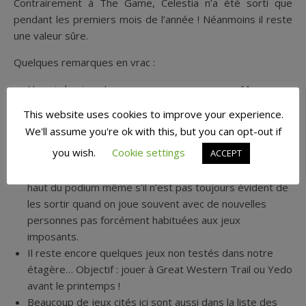
Contrairement à The Game, Celestia n’a été sorti que
pendant les premiers mois de l’année ! Néanmoins il reste
une valeur sûre.
Quelques remarques en vrac :
Hormis les jeux Legacy ou en campagne que Mme
Monkey et moi pouvons sortir facilement car nous les
This website uses cookies to improve your experience.
jouons à 2, ce top 9 est uniquement constitué de jeux
We'll assume you're ok with this, but you can opt-out if
assez légers ou simples ! Attention, cela ne veut pas
you wish.
Cookie settings
ACCEPT
dire que je ne les aime pas.
J’aimerais voir en 2019 plus de “gros” jeux se hisser en
haut du podium même s’il n’est pas toujours évident de
les sortir quand on joue souvent avec de nouvelles
personnes pas forcément habituées aux jeux
imposants.
Il reste encore quelques jeux non testés dans notre
étagère… Objectif : jouer à Great Western Trail ou Yedo
avant le printemps !
Beaucoup de jeux cités ici sont aussi dans la liste des