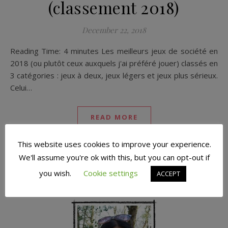
(classement 2018)
December 22, 2018
Reading Time: 4 minutes Les meilleurs jeux de société en
2018 (ou plutôt ceux auxquels j'ai préféré jouer) classés en
3 catégories : jeux à deux, jeux légers et jeux plus sérieux.
Celui…
READ MORE
This website uses cookies to improve your experience.
We'll assume you're ok with this, but you can opt-out if
you wish.
Cookie settings
ACCEPT
UN PEU PLUS SUR NOUS