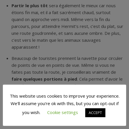
Partir le plus tôt
sera également le mieux car nous
étions fin mai, et il a fait sacrément chaud, surtout
quand on approche vers midi. Même vers la fin du
parcours, pour atteindre Hermit’s rest, c’est du plat, sur
une route goudronnée, et sans aucune ombre. De plus,
c’est vers le matin que les animaux sauvages
apparaissent !
Beaucoup de touristes prennent la navette pour circuler
de points de vue en points de vue. Même si vous ne
faites pas toute la route, je conseillerais vraiment de
faire quelques portions à pied
. Cela permet d’avoir le
Grand Canyon un peu pour soi : il n’y avait presque
personne à faire le chemin. Et la beauté des couleurs et
This website uses cookies to improve your experience.
des nuances se révèlent avec le temps pris et un peu
We'll assume you're ok with this, but you can opt-out if
d’effort.
you wish.
Cookie settings
ACCEPT