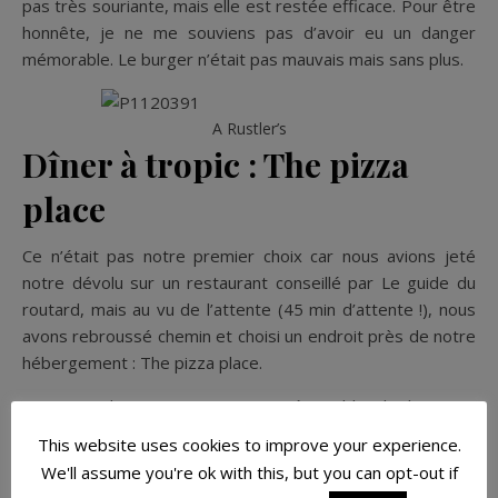
pas très souriante, mais elle est restée efficace. Pour être
honnête, je ne me souviens pas d’avoir eu un danger
mémorable. Le burger n’était pas mauvais mais sans plus.
A Rustler’s
Dîner à tropic : The pizza
place
Ce n’était pas notre premier choix car nous avions jeté
notre dévolu sur un restaurant conseillé par Le guide du
routard, mais au vu de l’attente (45 min d’attente !), nous
avons rebroussé chemin et choisi un endroit près de notre
hébergement : The pizza place.
Je ne garde pas un souvenir mémorable de la pizza,
simplement qu’elle était bonne et à un prix tout à fait
This website uses cookies to improve your experience.
raisonnable. La serveuse était très gentille et il y avait
We'll assume you're ok with this, but you can opt-out if
vraiment de la place.