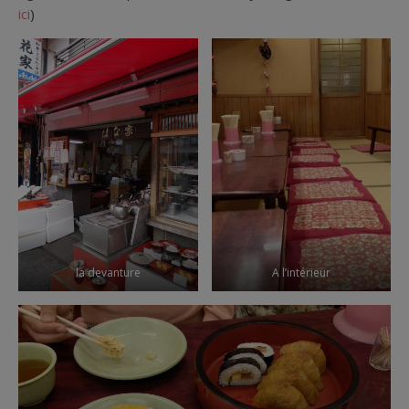
ici
)
la devanture
A l’intérieur