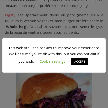
l’instant, mon burger préféré reste celui du Pigsty.
Pigsty
est spécialement dédié au porc (même s’il y a
toujours la version vegan) et mon burger préféré reste le
“
Whole hog
”. Original et savoureux, j’aime sentir le gras
de la peau du ventre craquer sous les dents.
This website uses cookies to improve your experience.
We'll assume you're ok with this, but you can opt-out if
you wish.
Cookie settings
ACCEPT