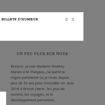
BILLETS D’HUMEUR
UN PEU PLUS SUR NOUS
Bonjour, je suis Madame Monkey.
Mariée à M. Platypus, j’ai quitté la
région parisienne où je vivais depuis
plus de 30 ans pour m’installer en août
2018 à Bristol. J’aime : les jeux de
société, les voyages, et le
développement personnel…