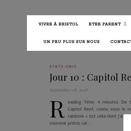
VIVRE À BRISTOL
ETRE PARENT
UN PEU PLUS SUR NOUS
CONTAC
ETATS-UNIS
Jour 10 : Capitol R
September 18, 2018
R
eading Time: 4 minutes De to
Capitol Reef, connu sous le 
rainbow » est celui dont j’ai le
souvenir précis car…