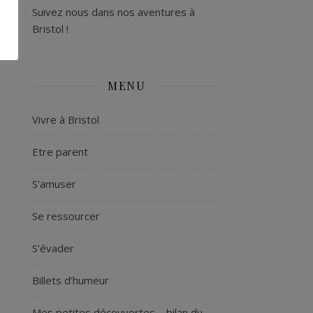
Suivez nous dans nos aventures à
Bristol !
MENU
Vivre à Bristol
Etre parent
S’amuser
Se ressourcer
S’évader
Billets d’humeur
Mes petites découvertes – bilan du