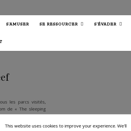
S’AMUSER
SE RESSOURCER
S’ÉVADER
T
eef
us les parcs visités,
nom de « The sleeping
 plus de mal à garder un
This website uses cookies to improve your experience. We'll