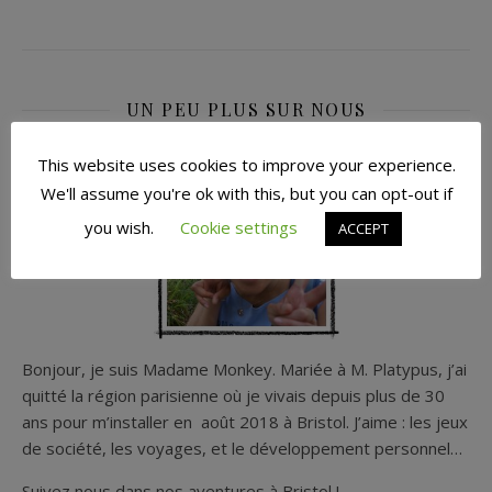
UN PEU PLUS SUR NOUS
This website uses cookies to improve your experience.
We'll assume you're ok with this, but you can opt-out if
you wish.
Cookie settings
ACCEPT
Bonjour, je suis Madame Monkey. Mariée à M. Platypus, j’ai
quitté la région parisienne où je vivais depuis plus de 30
ans pour m’installer en août 2018 à Bristol. J’aime : les jeux
de société, les voyages, et le développement personnel…
Suivez nous dans nos aventures à Bristol !