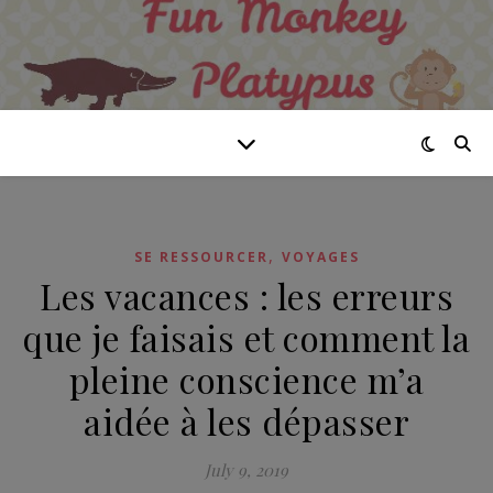
,
SE RESSOURCER
VOYAGES
Les vacances : les erreurs
que je faisais et comment la
pleine conscience m’a
aidée à les dépasser
July 9, 2019