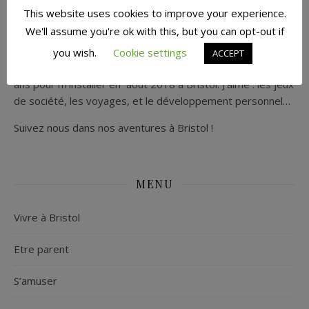
This website uses cookies to improve your experience.
We'll assume you're ok with this, but you can opt-out if
Bonjour, je suis Madame Monkey. Mariée à M. Platypus, j’ai
you wish.
Cookie settings
ACCEPT
quitté la région parisienne où je vivais depuis plus de 30
ans pour m’installer en août 2018 à Bristol. J’aime : les jeux
de société, les voyages, et le développement personnel…
Suivez nous dans nos aventures à Bristol !
MENU
Vivre à Bristol
Etre parent
S’amuser