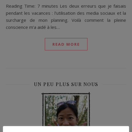
Reading Time: 7 minutes Les deux erreurs que je faisais
pendant les vacances : l’utilisation des media sociaux et la
surcharge de mon planning. Voilà comment la pleine
conscience m’a aidé à les…
READ MORE
UN PEU PLUS SUR NOUS