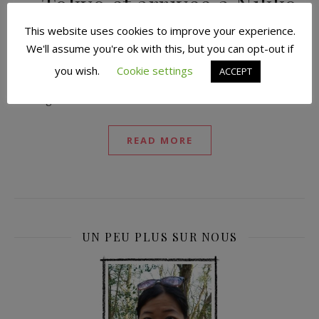
– Tokyo et arrivée à Nikko
This website uses cookies to improve your experience.
October 25, 2019
We'll assume you're ok with this, but you can opt-out if
Reading Time: 5 minutes 3 semaines au Japon : récit de
you wish.
Cookie settings
ACCEPT
notre 4ème journée entre les jardins de Tokyo et les
montagnes de Nikko.
READ MORE
UN PEU PLUS SUR NOUS